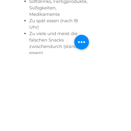
Softdrinks, Fertigprodukte,
Süßigkeiten,
Medikamente
Zu spät essen (nach 18
Uhr)
Zu viele und meist die
falschen Snacks
zwischendurch (ständiges
essen)
Wassermangel
(mindestens 2-3 Liter
täglich)
Zu wenig Rohkost
(Enzyme aktiveren
Stoffwechselvorgänge)
Hormone
(Stoffwechselerkrankunge
n, z.B. Schilddrüse)
Fehlinformation (falsche
Lebensmittelauswahl)